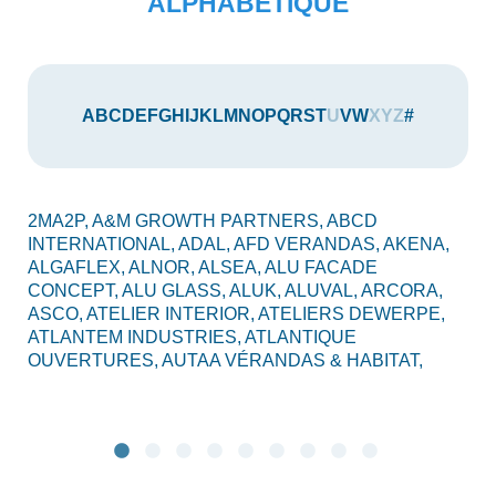
ALPHABÉTIQUE
A
B
C
D
E
F
G
H
I
J
K
L
M
N
O
P
Q
R
S
T
U
V
W
X
Y
Z
#
2MA2P,
A&M GROWTH PARTNERS,
ABCD
AU
INTERNATIONAL,
ADAL,
AFD VERANDAS,
AKENA,
AX
ALGAFLEX,
ALNOR,
ALSEA,
ALU FACADE
AL
CONCEPT,
ALU GLASS,
ALUK,
ALUVAL,
ARCORA,
CO
ASCO,
ATELIER INTERIOR,
ATELIERS DEWERPE,
BO
ATLANTEM INDUSTRIES,
ATLANTIQUE
C2
OUVERTURES,
AUTAA VÉRANDAS & HABITAT,