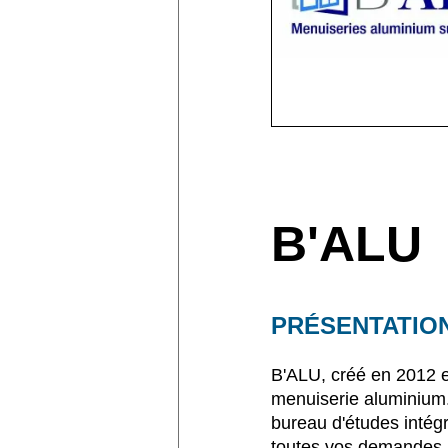
B'ALU
PRÉSENTATIO
B'ALU, créé en 2012 es
menuiserie aluminium.
bureau d'études intég
toutes vos demandes pa