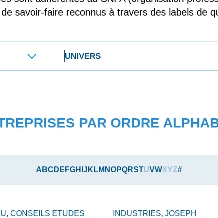
t de savoir-faire reconnus à travers des labels de qu
TREPRISES PAR ORDRE ALPHA
A
B
C
D
E
F
G
H
I
J
K
L
M
N
O
P
Q
R
S
T
U
V
W
X
Y
Z
#
LU,
CONSEILS ETUDES
INDUSTRIES,
JOSEPH