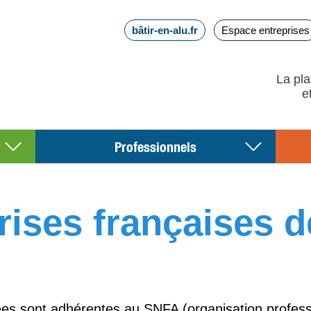
bâtir-en-alu.fr
Espace entreprises
La pla
Professionnels
ises françaises de 
es sont adhérentes au SNFA (organisation profession