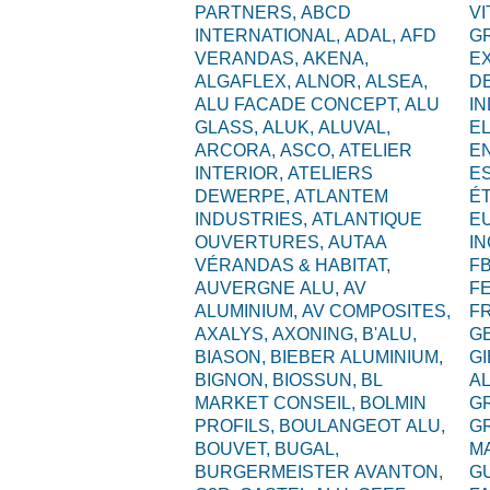
PARTNERS,
ABCD
VI
INTERNATIONAL,
ADAL,
AFD
G
VERANDAS,
AKENA,
E
ALGAFLEX,
ALNOR,
ALSEA,
D
ALU FACADE CONCEPT,
ALU
I
GLASS,
ALUK,
ALUVAL,
EL
ARCORA,
ASCO,
ATELIER
E
INTERIOR,
ATELIERS
ES
DEWERPE,
ATLANTEM
É
INDUSTRIES,
ATLANTIQUE
E
OUVERTURES,
AUTAA
I
VÉRANDAS & HABITAT,
F
AUVERGNE ALU,
AV
F
ALUMINIUM,
AV COMPOSITES,
F
AXALYS,
AXONING,
B'ALU,
G
BIASON,
BIEBER ALUMINIUM,
GI
BIGNON,
BIOSSUN,
BL
A
MARKET CONSEIL,
BOLMIN
G
PROFILS,
BOULANGEOT ALU,
G
BOUVET,
BUGAL,
M
BURGERMEISTER AVANTON,
G