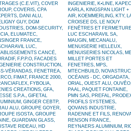
TRAGES (C.E.VIT),
COVER
INGENIERIE,
K•LINE,
KAPEC
ROUP,
COVERIS,
CPA
KARLA,
KINGSPAN LIGHT +
XPERTS,
DANI ALU,
AIR,
KOEMMERLING,
KTY,
L
ELIGNY GUY,
DGM
CROISEE DS,
LE NOUY
NDUSTRIES,
DOM-SECURITY,
FENÊTRES ET FERMETURE
CIA,
ELUMATEC,
LUC ESCHARAVIL SA,
NSINGER FRANCE,
MAUGIN,
MECANALU,
CHARAVIL LUC,
MENUISERIE HELLEUX,
TABLISSEMENTS CANCÉ,
MENUISERIES NICOLAS,
ME
URADIF,
F.P.P.O,
FACADES
MILLET PORTES ET
NGENIERIE CONSTRUCTION,
FENETRES,
MPS,
BS-VÉRANDAS,
FENETREA,
MTECHBUILD,
NOVASTRUC
ERCO,
FIMAT,
FRANCE 2000,
OCÉANIS - DC,
ORGADATA,
RANCIAFLEX,
FYBOLIA,
ORIAL,
OUEST ALU,
OUVÊO
ENIES CREATIONS,
GFA,
PAAL,
PAQUET FONTAINE,
ESSE S.P.A.,
GIFETAL
PMN SAS,
PREFAL,
PRODEX
LUMINIUM,
GINGER CEBTP,
PROFILS SYSTEMES,
RAU ALU,
GROUPE GOYER,
QOVANS INDUSTRIE,
ROUPE ISOSTA,
GROUPE
RADENNE ET FILS,
RENOVA
AINE,
GUARDIAN GLASS,
RENSON FRANCE,
USTAVE RIDEAU,
HD
REYNAERS ALUMINIUM,
RI