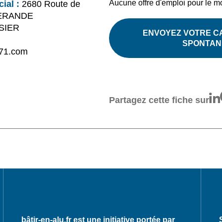
Aucune offre d'emploi pour le 
ial :
2680 Route de
UERANDE
SIER
ENVOYEZ VOTRE C
SPONTAN
71.com
Partagez cette fiche sur
bâtir-en-alu.fr est une initiative portée par