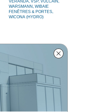
VERANDA,
VSP,
VULCAIN,
WARSMANN,
WIBAIE
FENÊTRES & PORTES,
WICONA (HYDRO)