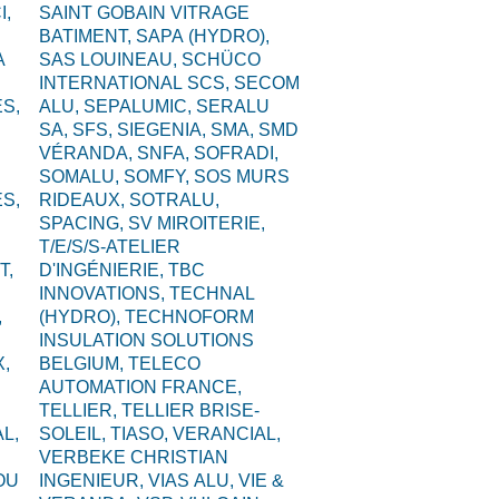
I,
SAINT GOBAIN VITRAGE
BATIMENT,
SAPA (HYDRO),
A
SAS LOUINEAU,
SCHÜCO
INTERNATIONAL SCS,
SECOM
S,
ALU,
SEPALUMIC,
SERALU
SA,
SFS,
SIEGENIA,
SMA,
SMD
VÉRANDA,
SNFA,
SOFRADI,
SOMALU,
SOMFY,
SOS MURS
S,
RIDEAUX,
SOTRALU,
SPACING,
SV MIROITERIE,
T/E/S/S-ATELIER
T,
D'INGÉNIERIE,
TBC
INNOVATIONS,
TECHNAL
,
(HYDRO),
TECHNOFORM
INSULATION SOLUTIONS
,
BELGIUM,
TELECO
AUTOMATION FRANCE,
TELLIER,
TELLIER BRISE-
L,
SOLEIL,
TIASO,
VERANCIAL,
VERBEKE CHRISTIAN
OU
INGENIEUR,
VIAS ALU,
VIE &