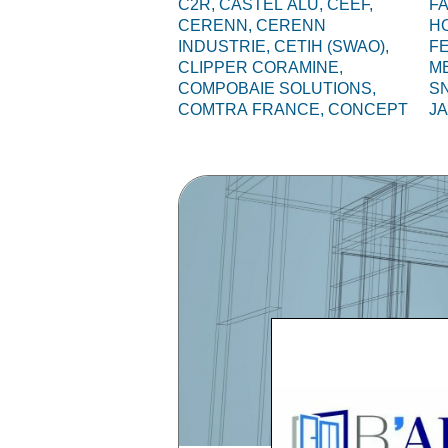
C2R,
CASTEL ALU,
CEEF,
F
CERENN,
CERENN
HO
INDUSTRIE,
CETIH (SWAO),
F
CLIPPER CORAMINE,
M
COMPOBAIE SOLUTIONS,
S
COMTRA FRANCE,
CONCEPT
J