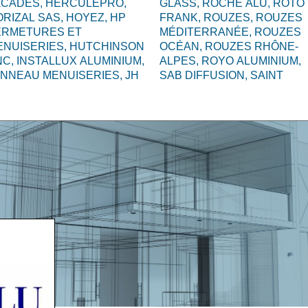
ACADES,
HERCULEPRO,
GLASS,
ROCHE ALU,
ROTO
RIZAL SAS,
HOYEZ,
HP
FRANK,
ROUZES,
ROUZES
ERMETURES ET
MÉDITERRANÉE,
ROUZES
ENUISERIES,
HUTCHINSON
OCÉAN,
ROUZES RHÔNE-
NC,
INSTALLUX ALUMINIUM,
ALPES,
ROYO ALUMINIUM,
ANNEAU MENUISERIES,
JH
SAB DIFFUSION,
SAINT