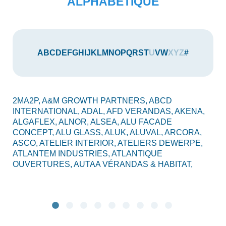
ALPHABÉTIQUE
A
B
C
D
E
F
G
H
I
J
K
L
M
N
O
P
Q
R
S
T
U
V
W
X
Y
Z
#
2MA2P,
A&M GROWTH PARTNERS,
ABCD
AU
INTERNATIONAL,
ADAL,
AFD VERANDAS,
AKENA,
AX
ALGAFLEX,
ALNOR,
ALSEA,
ALU FACADE
AL
CONCEPT,
ALU GLASS,
ALUK,
ALUVAL,
ARCORA,
CO
ASCO,
ATELIER INTERIOR,
ATELIERS DEWERPE,
BO
ATLANTEM INDUSTRIES,
ATLANTIQUE
C2
OUVERTURES,
AUTAA VÉRANDAS & HABITAT,