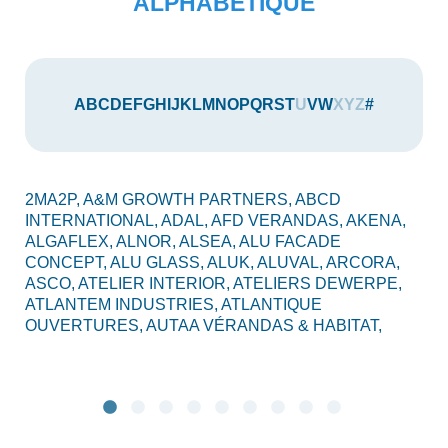
ALPHABÉTIQUE
A
B
C
D
E
F
G
H
I
J
K
L
M
N
O
P
Q
R
S
T
U
V
W
X
Y
Z
#
2MA2P,
A&M GROWTH PARTNERS,
ABCD
AU
INTERNATIONAL,
ADAL,
AFD VERANDAS,
AKENA,
AX
ALGAFLEX,
ALNOR,
ALSEA,
ALU FACADE
AL
CONCEPT,
ALU GLASS,
ALUK,
ALUVAL,
ARCORA,
CO
ASCO,
ATELIER INTERIOR,
ATELIERS DEWERPE,
BO
ATLANTEM INDUSTRIES,
ATLANTIQUE
C2
OUVERTURES,
AUTAA VÉRANDAS & HABITAT,