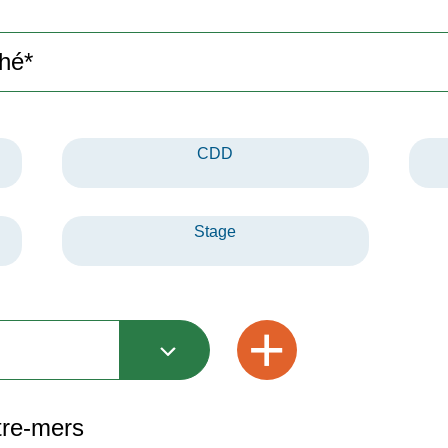
CDD
Stage
+
tre-mers