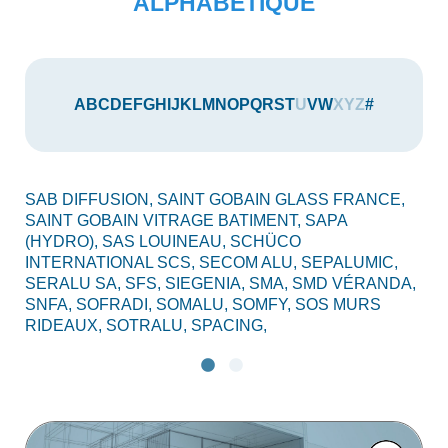
ALPHABÉTIQUE
A
B
C
D
E
F
G
H
I
J
K
L
M
N
O
P
Q
R
S
T
U
V
W
X
Y
Z
#
SAB DIFFUSION,
SAINT GOBAIN GLASS FRANCE,
SV
SAINT GOBAIN VITRAGE BATIMENT,
SAPA
(HYDRO),
SAS LOUINEAU,
SCHÜCO
INTERNATIONAL SCS,
SECOM ALU,
SEPALUMIC,
SERALU SA,
SFS,
SIEGENIA,
SMA,
SMD VÉRANDA,
SNFA,
SOFRADI,
SOMALU,
SOMFY,
SOS MURS
RIDEAUX,
SOTRALU,
SPACING,