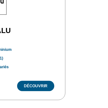
ALU
minium
1)
ariés
DÉCOUVRIR