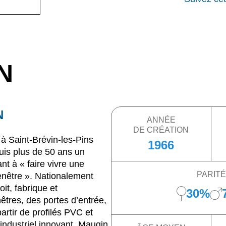
N
N
ANNÉE
DE CRÉATION
 Saint-Brévin-les-Pins
1966
uis plus de 50 ans un
ant à « faire vivre une
PARITÉ
enêtre ». Nationalement
it, fabrique et
30%
êtres, des portes d’entrée,
artir de profilés PVC et
industriel innovant, Maugin