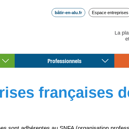
bâtir-en-alu.fr
Espace entreprises
La pla
Professionnels
ises françaises de 
es sont adhérentes au SNFA (organisation profession