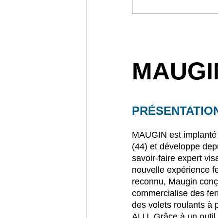
MAUGI
PRÉSENTATIO
MAUGIN est implanté à
(44) et développe dep
savoir-faire expert vis
nouvelle expérience f
reconnu, Maugin conço
commercialise des fen
des volets roulants à p
ALU. Grâce à un outil 