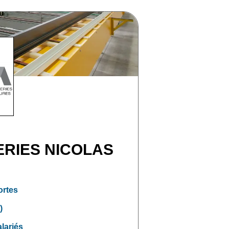
ERIES NICOLAS
ortes
)
alariés