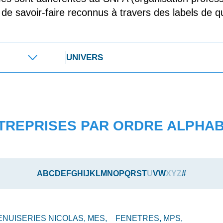
t de savoir-faire reconnus à travers des labels de qu
TREPRISES PAR ORDRE ALPHA
A
B
C
D
E
F
G
H
I
J
K
L
M
N
O
P
Q
R
S
T
U
V
W
X
Y
Z
#
ENUISERIES NICOLAS,
MES,
FENETRES,
MPS,