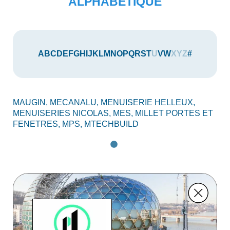
ALPHABÉTIQUE
A
B
C
D
E
F
G
H
I
J
K
L
M
N
O
P
Q
R
S
T
U
V
W
X
Y
Z
#
MAUGIN,
MECANALU,
MENUISERIE HELLEUX,
MENUISERIES NICOLAS,
MES,
MILLET PORTES ET
FENETRES,
MPS,
MTECHBUILD