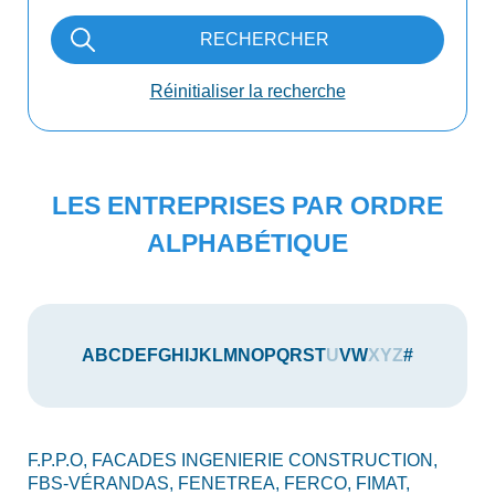
RECHERCHER
Réinitialiser la recherche
LES ENTREPRISES PAR ORDRE
ALPHABÉTIQUE
A
B
C
D
E
F
G
H
I
J
K
L
M
N
O
P
Q
R
S
T
U
V
W
X
Y
Z
#
F.P.P.O,
FACADES INGENIERIE CONSTRUCTION,
FBS-VÉRANDAS,
FENETREA,
FERCO,
FIMAT,