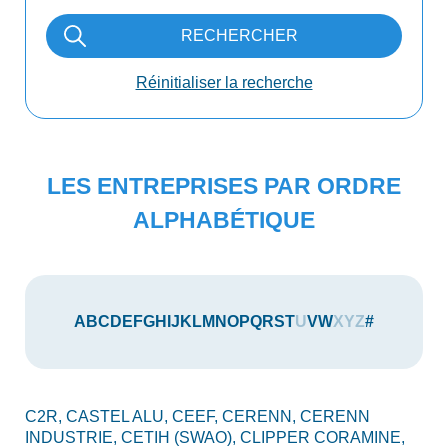
RECHERCHER
Réinitialiser la recherche
LES ENTREPRISES PAR ORDRE
ALPHABÉTIQUE
A
B
C
D
E
F
G
H
I
J
K
L
M
N
O
P
Q
R
S
T
U
V
W
X
Y
Z
#
C2R,
CASTEL ALU,
CEEF,
CERENN,
CERENN
INDUSTRIE,
CETIH (SWAO),
CLIPPER CORAMINE,