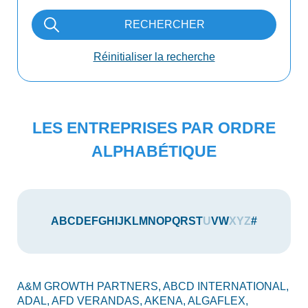
RECHERCHER
Réinitialiser la recherche
LES ENTREPRISES PAR ORDRE
ALPHABÉTIQUE
A
B
C
D
E
F
G
H
I
J
K
L
M
N
O
P
Q
R
S
T
U
V
W
X
Y
Z
#
A&M GROWTH PARTNERS,
ABCD INTERNATIONAL,
AV
ADAL,
AFD VERANDAS,
AKENA,
ALGAFLEX,
AX