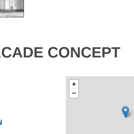
ACADE CONCEPT
+
−
N