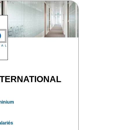
NTERNATIONAL
minium
alariés