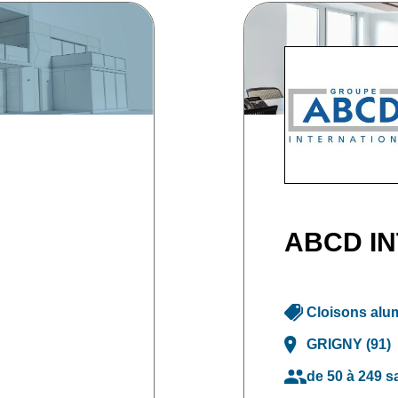
ABCD I
Cloisons alu
GRIGNY (91)
de 50 à 249 s