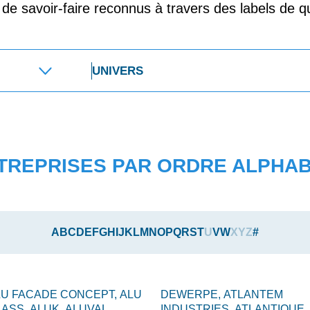
t de savoir-faire reconnus à travers des labels de qu
TREPRISES PAR ORDRE ALPHA
A
B
C
D
E
F
G
H
I
J
K
L
M
N
O
P
Q
R
S
T
U
V
W
X
Y
Z
#
LU FACADE CONCEPT,
ALU
DEWERPE,
ATLANTEM
LASS,
ALUK,
ALUVAL,
INDUSTRIES,
ATLANTIQUE